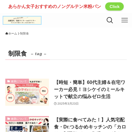
あらかん女子おすすめのノングルテン米粉パン
Click
ホーム
制限食
制限食
– tag –
【時短・簡単】60代主婦＆在宅ワ
健康について
ーカー必見！ヨシケイのミールキ
ットで献立の悩みゼロ生活
2025年3月23日
【実際に食べてみた！】人気宅配
健康について
食・Dr.つるかめキッチンの「カロ