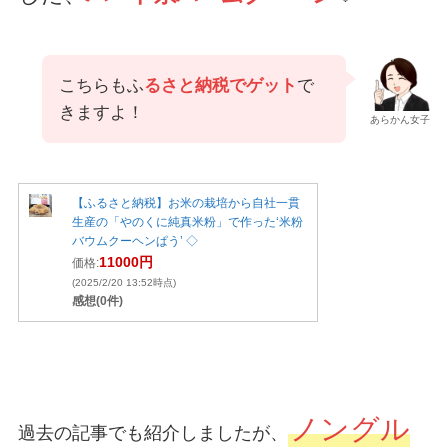
こちらもふ
るさと納税でゲット
で
きますよ！
あらかん女子
【ふるさと納税】お米の栽培から自社一貫
生産の「やのくに純真米粉」で作った‘米粉
バウムクーヘンぱう’ ◇
11000円
価格:
(2025/2/20 13:52時点)
感想(0件)
ノングル
過去の記事でも紹介しましたが、