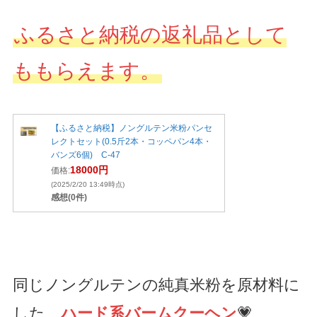
ふるさと納税の返礼品として
ももらえます。
【ふるさと納税】ノングルテン米粉パンセ
レクトセット(0.5斤2本・コッペパン4本・
バンズ6個) C-47
18000円
価格:
(2025/2/20 13:49時点)
感想(0件)
同じノングルテンの純真米粉を原材料に
した、
ハード系バームクーヘン
💗