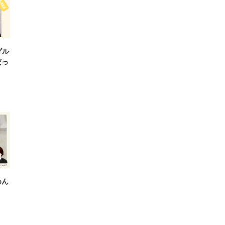
グル
だっ
めん