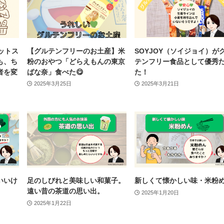
ットス
【グルテンフリーのお土産】米
SOYJOY（ソイジョイ）が
も、ち
粉のおやつ「どらえもんの東京
テンフリー食品として優秀
者を変
ばな奈」食べた😋
た！
2025年3月25日
2025年3月21日
いいけ
足のしびれと美味しい和菓子。
新しくて懐かしい味・米粉
遠い昔の茶道の思い出。
2025年1月20日
2025年1月22日