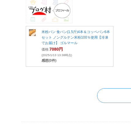
米粉パン 食パン(1.5斤)4本＆コッペパン6本
セット ノングルテン米粉100％使用【冷凍
でお届け】 ゴルマール
7080円
価格:
(2025/1/13 13:38時点)
感想(0件)