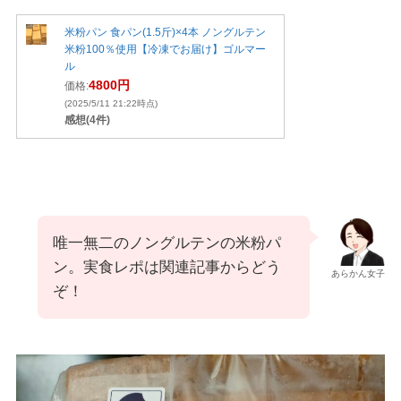
米粉パン 食パン(1.5斤)×4本 ノングルテン
米粉100％使用【冷凍でお届け】ゴルマー
ル
4800円
価格:
(2025/5/11 21:22時点)
感想(4件)
唯一無二のノングルテンの米粉パ
ン。実食レポは関連記事からどう
あらかん女子
ぞ！