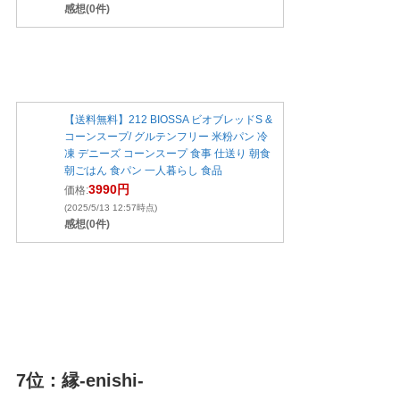
感想(0件)
【送料無料】212 BIOSSA ビオブレッドS &
コーンスープ/ グルテンフリー 米粉パン 冷
凍 デニーズ コーンスープ 食事 仕送り 朝食
朝ごはん 食パン 一人暮らし 食品
3990円
価格:
(2025/5/13 12:57時点)
感想(0件)
7位：縁-enishi-