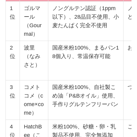
1
ゴルマ
ノングルテン認証（1ppm
ノ
位
ール
以下）、28品目不使用、小
ど
（Gour
麦たんぱく完全不使用
mal）
2
波里
国産米粉100%、まるパン1
お
位
（なみ
8個入り、常温保存可能
さと）
3
コメト
国産米粉100%、自社製こ
つ
位
コメ（c
め油「P&Bオイル」使用、
ome×co
手作りグルテンフリーパン
me）
4
HatchB
米粉100%、砂糖・卵・乳
こ
位
ee（こ
製品不使用、完全無添加