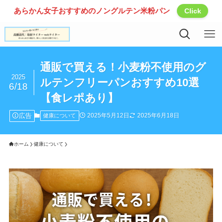
あらかん女子おすすめのノングルテン米粉パン
Click
通販で買える！小麦粉不使用のグ
2025
ルテンフリーパンおすすめ10選
6/18
【食レポあり】
広告
2025年5月12日
2025年6月18日
健康について
ホーム
健康について