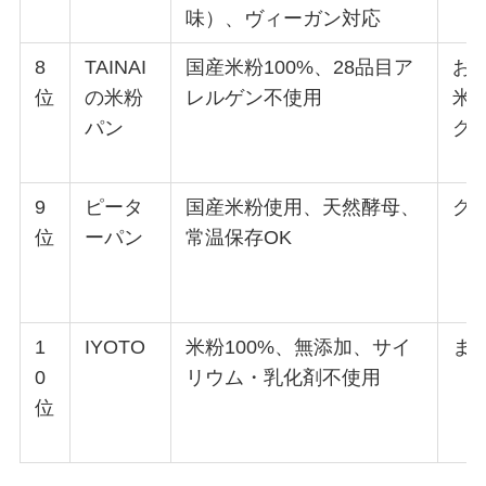
味）、ヴィーガン対応
8
TAINAI
国産米粉100%、28品目ア
お
位
の米粉
レルゲン不使用
米
パン
グ
9
ピータ
国産米粉使用、天然酵母、
グ
位
ーパン
常温保存OK
1
IYOTO
米粉100%、無添加、サイ
ま
0
リウム・乳化剤不使用
位