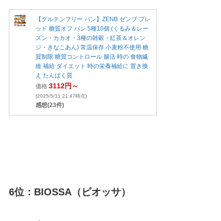
【グルテンフリー パン】ZENB ゼンブ ブレ
ッド 糖質オフ パン 5種10個 (くるみ＆レー
ズン・カカオ・3種の雑穀・紅茶＆オレン
ジ・きなこあん) 常温保存 小麦粉不使用 糖
質制限 糖質コントロール 腸活 時の 食物繊
維 補給 ダイエット 時の栄養補給に 置き換
え たんぱく質
3112円～
価格:
(2025/5/11 21:47時点)
感想(23件)
6位：BIOSSA（ビオッサ）