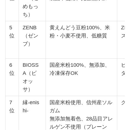
めもっ
ち）
5
ZENB
黄えんどう豆粉100%、米
Z
位
（ゼン
粉・小麦不使用、低糖質
ズ
ブ）
6
BIOSS
国産米粉100%、無添加、
ビ
位
A（ビ
冷凍保存OK
タ
オッ
サ）
7
縁-enis
国産米粉使用、信州産ソル
グ
位
hi-
ガム
無添加無着色、28品目アレ
ルゲン不使用（プレーン