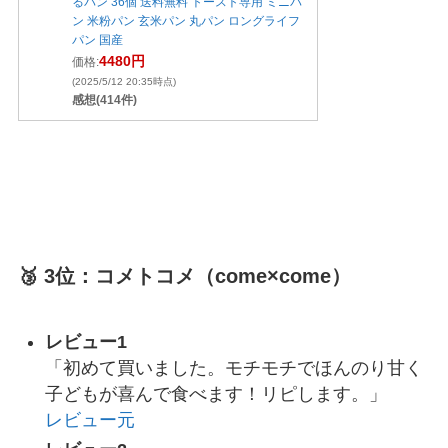
るパン 36個 送料無料 トースト専用 ミニパ
ン 米粉パン 玄米パン 丸パン ロングライフ
パン 国産
4480円
価格:
(2025/5/12 20:35時点)
感想(414件)
🥉 3位：コメトコメ（come×come）
レビュー1
「初めて買いました。モチモチでほんのり甘く
子どもが喜んで食べます！リピします。」
レビュー元